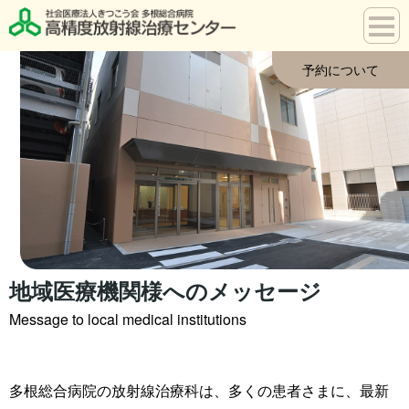
予約について
治療の進め方
予約方法
放射線治療について
治療の費用
放射線治療について
対象疾患と治療について
地域医療機関様へのメッセージ
Message to local medical institutions
地域医療機関様へ
専門用語一覧
多根総合病院の放射線治療科は、多くの患者さまに、最新